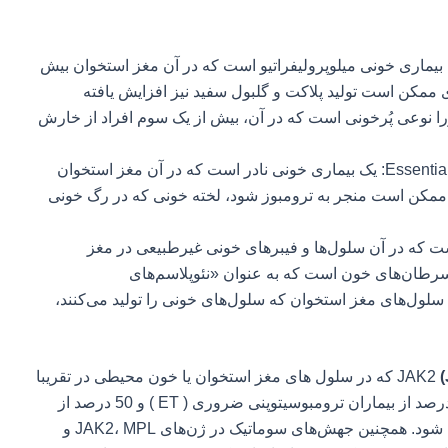
ا “Polycythemia Vera” ) PV ): نوعی بیماری خونی میلوپرولیفراتیو است که در آن مغز استخوان بیش
ری ممکن است تولید پلاکت و گلبول سفید نیز افزایش یافته
ا نوعی پُرخونی است که در آن، بیش از یک سوم افراد از خارش
ترومبوسیتمی ضروری”Essential Thrombocythemia” (ET): یک بیماری خونی نادر است که در آن مغز استخوان
 ها ممکن است منجر به ترومبوز شود، لخته خونی که در رگ خونی
Myelof) یک اختلال نادر است که در آن سلول‌ها و فیبرهای خونی غیرطبیعی در مغز
 سرطان‌های خون است که به عنوان «نئوپلاسم‌های
ی‌شود که در آن سلول‌های مغز استخوان که سلول‌های خونی را تولید می‌کنند،
(
که در سلول های مغز استخوان یا خون محیطی در تقریبا
همه بیماران پلی سیتمی ورا (95% ) و در حدود 50 درصد از بیماران ترومبوسیتوپنی ضروری ( ET ) و 50 درصد از
بیماران با اختلال میلوپرولیفتراتیو ( MPD ) دیده می شود. همچنین جهش‌های سوماتیک در ژن‌های JAK2، MPL و