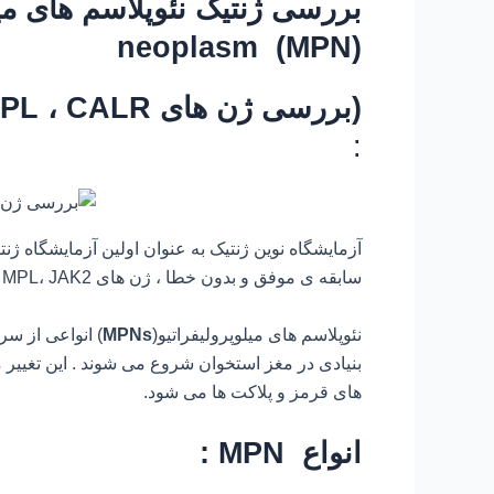
بررسی ژنتیک نئوپلاسم های میل
neoplasm
(
MPN
)
(بررسی ژن های JAK2 ، MPL ، CALR در آزمایشگاه نوین ژنتیک)
:
سابقه ی موفق و بدون خطا ، ژن های CALR ، MPL، JAK2 را بررسی می کند.
نئوپلاسم های میلوپرولیفراتیو(
MPNs
) انواعی از س
بنیادی در مغز استخوان شروع می شوند . این تغییر م
های قرمز و پلاکت ها می شود.
انواع MPN :