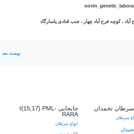
 آباد ، کوچه فرح آباد چهار ، جنب قنادی پاسارگاد
نوشته بعد
←
رطان تخمدان
جابجایی t(15;17) PML-
RARA
اع سرطان
انواع سرطان