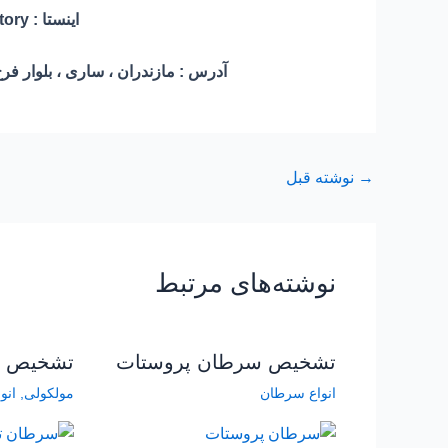
اینستا : novin_genetic_laboratory
آدرس : مازندران ، ساری ، بلوار فرح
→
نوشته قبل
نوشته‌های مرتبط
تشخیص سرطان پروستات
تشخیص س
انواع سرطان
مولکولی
,
انو