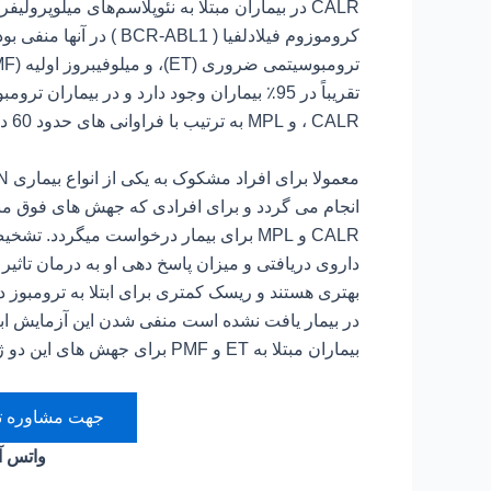
، CALR و MPL به ترتیب با فراوانی های حدود 60 درصد و 20 درصد و 5 درصد دیده می شوند.
CALR و MPL برای بیمار درخواست میگردد
بیماران مبتلا به ET و PMF برای جهش های این دو ژن منفی می باشند .
جهت مشاوره تماس بگی
واتس 