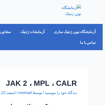
فتن
پیمایش
ه
نوشته‌ها
حتوا
آزمایشگاه نوین ژنتیک ساری
آزمایشات ژنتیک
مشاوره 
تماس با ما
JAK 2 ، MPL ، CALR
دیدگاه‌ خود را بنویسید
/ توسط
novinad
/
اسفند 22, 1402