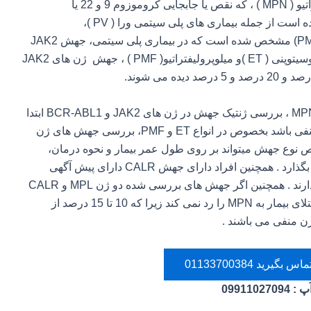
CALR در بیماران مبتلا به نئوپلاسم‌های میلوپرولیفراتیو ( MPN ) ، که نقص یا جابجایی کروموزوم 9 و 22 یا
کروموزوم فیلادلفیا ( BCR-ABL1 ) در آنها منفی بوده است از جمله بیماری های پلی سیتمی ورا ( PV )،
ترومبوسیتمی ضروری (ET)، و میلوفیبروز اولیه (PMF) مشخص شده است که در بیماری پلی سیتمی، جهش JAK2
تقریباً در 95٪ بیماران وجود دارد و در بیماران ترومبوسیتوپنی ( ET )و میلوپرولیفتراتیو( PMF ) ، جهش‌ ژن های JAK2
معمولا برای افراد مشکوک به یکی از انواع بیماری MPN ، بررسی ژنتیک جهش در ژن های JAK2 و BCR-ABL1 ابتدا
انجام می گردد و برای افرادی که جهش های فوق منفی باشد بخصوص در انواع ET و PMF، بررسی جهش های ژن
. تشخیص نوع جهش میتواند بر روی طول عمر بیمار و نحوه درمان،
داروی دریافتی و میزان پاسخ دهی او به درمان تاثیر بگذارد . همچنین افراد دارای جهش CALR دارای پیش آگهی
بهتری هستند و ریسک کمتری برای ابتلا به ترومبوز دارند . همچنین اگر جهش های بررسی شده دو ژن MPL و CALR
در بیمار یافت نشده است منفی شدن این آزمایش ابتلای بیمار به MPN را رد نمی کند زیرا که 10 تا 15 درصد از
رید 01133700384
آپ
:
09911027094