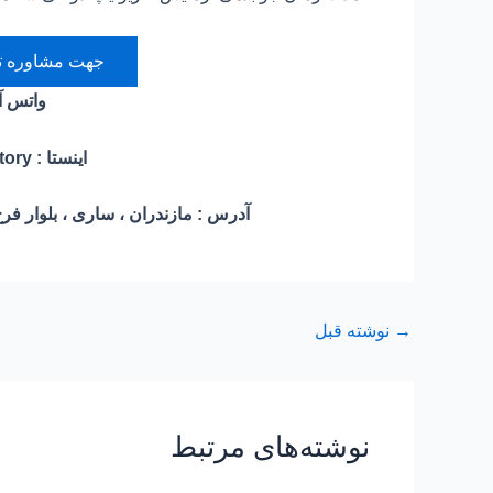
جهت مشاوره تماس بگی
واتس 
اینستا : novin_genetic_laboratory
آدرس : مازندران ، ساری ، بلوار فرح
→
نوشته قبل
نوشته‌های مرتبط