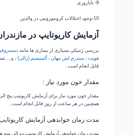
9- ناباروری
10-وجود اختلالات کروموزومی در والدین
آزمایش کاریوتایپ در مازندران
بررسی ژنتیکی بسیاری از بیماری ها مانند
دیستروفی
هویت
،
سندرم لش نیهان
،
آلبینیسم (زالی)
، و… تست 
قابل انجام است .
مقدار خون مورد نیاز :
مقدار خون مورد نیاز برای آزمایش کاریوتیپ پنج ال
همچنین در هر ساعت از روز قابل انجام است .
مدت زمان جوابدهی آزمایش کاریوتایپ 
مدت زمان جوابدهی آزمایش کاریوتیپ دو الی سه هف