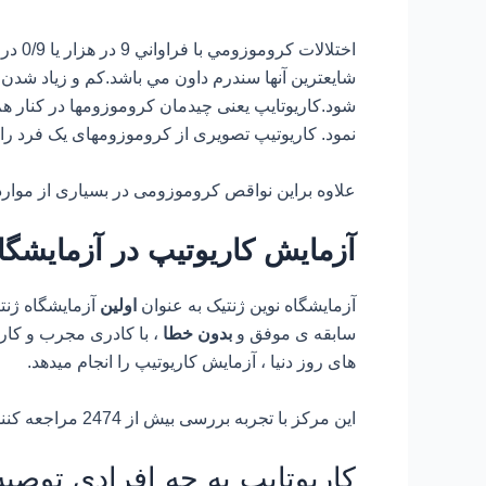
اختلا
شايعترين آنها سندرم داون مي باشد.کم و زیاد شدن تع
شود.کاریوتایپ یعنی چیدمان کروموزومها در کنار هم
نمود. کاریوتیپ تصویری از کروموزومهای یک فرد را
علاوه براین نواقص کروموزومی در بسیاری از موارد
آزمایش کاریوتیپ در آزمایشگاه
آزمایشگاه نوین ژنتیک به عنوان
اولین
آزمایشگاه ژن
سابقه ی موفق و
بدون خطا
، با کادری مجرب و کار 
های روز دنیا ، آزمایش کاریوتیپ را انجام میدهد.
این مرکز با تجربه بررسی بیش از 2474 مراجعه کننده ، مفتخر است که در خدمت شما خانواده ی عزیز باشد.
کاریوتایپ به چه افرادی توصی