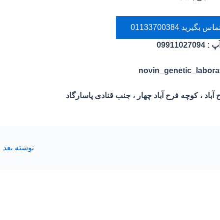
رید 01133700384
آپ
:
09911027094
 آباد ، کوچه فرح آباد چهار ، جنب قنادی پاسارگاد
نوشته بعد
←