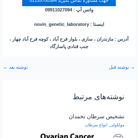
جهت مشاوره تماس بگیرید 01133700384
واتس آپ
:
09911027094
اینستا : novin_genetic_laboratory
آدرس : مازندران ، ساری ، بلوار فرح آباد ، کوچه فرح آباد چهار ،
جنب قنادی پاسارگاد
→
نوشته قبل
نوشته بعد
←
نوشته‌های مرتبط
تشخیص سرطان تخمدان
مولکولی
,
انواع سرطان