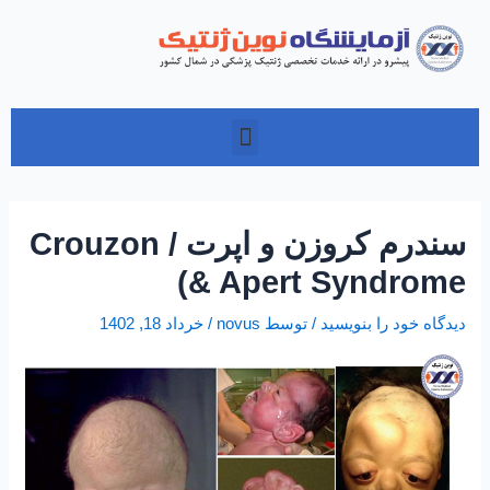
فتن
پیمایش
ه
نوشته‌ها
حتوا
منو
سندرم کروزن و اپرت / Crouzon
& Apert Syndrome)
دیدگاه‌ خود را بنویسید
/ توسط
novus
/
خرداد 18, 1402