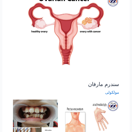
سندرم مارفان
مولکولی