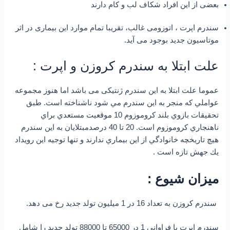
بعضی از این افراد شکاف لب و کام دارند
سندرم اپرت ، اتوزومی غالب، تقریبا تمام موارد این بیماری در اثر
موتاسیون جدید بوجود می آید.
علت ابتلا به سندرم کروزن و اپرت :
عموما علت ابتلا به این سندرم ژنتیکی می باشد اما هنوز مجموعه
عواملي كه منجر به اين سندرم مي شود ناشناخته است. طبق
تحقیقات بازوي بلند كروموزوم 10 موقعيت مستعدي براي
ناهنجاري كروموزوم است. 20 تا 40 درصدمبتلایان به اين سندرم
هيچ تاريخچه خانوادگي از اين بيماري ندارند و تنها توجيه اين رويداد
يك جهش تازه است .
میزان شیوع :
سندرم کروزن به تعداد 16 در 1 میلیون تولد جدید رخ می دهد.
سندرم اپرت با فراوانی 1 در 65000 تا 88000 تولد جدید را شامل