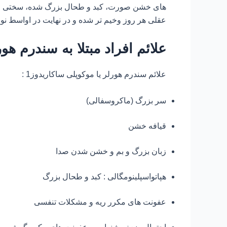
های خشن صورت، کبد و طحال بزرگ شده، سختی مفاص
عقلی هر روز وخیم تر شده و در نهایت در اواسط نو
علائم افراد مبتلا به سندرم هورل
علائم سندرم هورلر یا موکوپلی ساکاریدوز1 :
سر بزرگ (ماکروسفالی)
قیافه خشن
زبان بزرگ و بم و خشن شدن صدا
هپاتواسپلینومگالی : کبد و طحال بزرگ
عفونت های مکرر ریه و مشکلات تنفسی