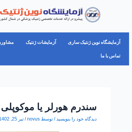
فتن
پیمایش
ه
نوشته‌ها
حتوا
آزمایشگاه نوین ژنتیک ساری
آزمایشات ژنتیک
مشاوره 
تماس با ما
سندرم هورلر یا موکوپلی ساکا
دیدگاه‌ خود را بنویسید
/ توسط
novus
/
تیر 25, 1402