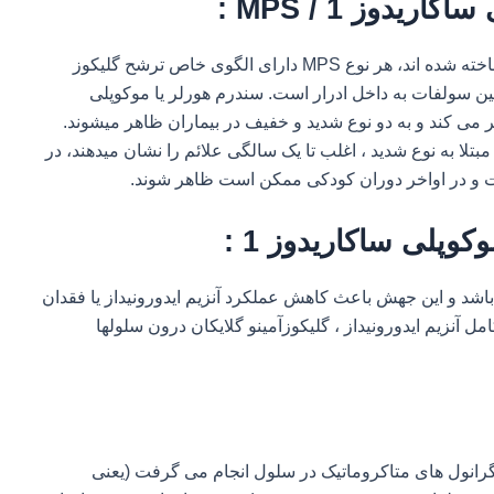
یدوز 1 / MPS :
6 نوع MPS بر مبنای تفاوت های ژنتیکی و بالینی شناخته شده اند، هر نوع MPS دارای الگوی خاص ترشح گلیکوز
ئتین سولفات به داخل ادرار است. سندرم هورلر یا موکوپلی
را درگیر می کند و به دو نوع شدید و خفیف در بیماران ظاهر میشوند.
 مبتلا به نوع شدید ، اغلب تا یک سالگی علائم را نشان میدهند، در
است و در اواخر دوران کودکی ممکن است ظاهر شوند.
کوپلی ساکاریدوز 1 :
ژن IDUA علت ابتلا به بیماری MPS1 می باشد و این جهش باعث کاهش عملکرد آنزیم ایدورونیداز یا فقدان
 آنزیم ایدورونیداز ، گلیکوزآمینو گلایکان درون سلولها
گرانول های متاکروماتیک در سلول انجام می گرفت (یعنی