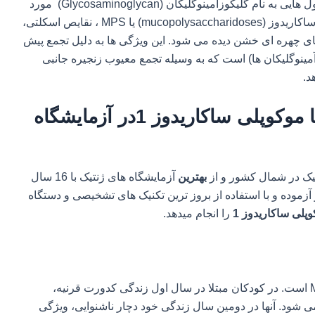
خاصی ایجاد می شود که این آنزیم برای تجزیه مولکول هایی به نام گلیکوزامینوگلیکان (Glycosaminoglycan) مورد
نیاز است. در کودکان مبتلا به یکی از انواع موکوپلی ساکاریدوز (mucopolysaccharidoses) یا MPS ، نقایص اسکلتی،
 چهره ای خشن دیده می شود. این ویژگی ها به دلیل تجمع پیش
آمینوگلیکان ها) است که به وسیله تجمع معیوب زنجیره جانبی
د.
تست تشخیص سندرم هورلر یا موکوپلی ساکاریدوز 1در آزمایشگاه
یک در شمال کشور و از
بهترین
آزمایشگاه های ژنتیک با 16 سال
آزموده و با استفاده از بروز ترین تکنیک های تشخیصی و دستگاه
پلی ساکاریدوز 1
را انجام میدهد.
سندرم هورلر (Hurler) یکی از شایع ترین انواع MPS است. در کودکان مبتلا در سال اول زندگی کدورت قرنیه،
ود. آنها در دومین سال زندگی خود دچار ناشنوایی، ویژگی