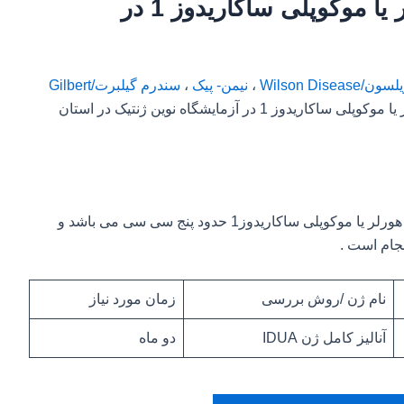
آزمایش تشخیص سندرم هورلر یا موکوپلی ساکاریدوز 1 در
Wilson Diseas
،
نیمن- پیک
،
سندرم گیلبرت/Gilbert
و… از جمله سندرم هورلر یا موکوپلی ساکاریدوز 1 در آزمایشگاه نوین ژنتیک در استان
مقدار خون مورد نیاز برای آزمایش تشخیص سندرم هورلر یا موکوپلی ساکاریدوز1 حدود پنج سی سی می باشد و
نجام است .
نام ژن /روش بررسی
زمان مورد نیاز
آنالیز کامل ژن IDUA
دو ماه