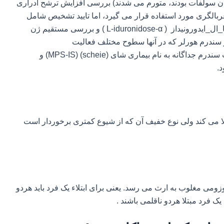
اتان سولفات بودند، متورم می شدند) بررسی افزایش ترشح ادراری
ربالگری مورد استفاده قرار می گیرد، اما تایید تشخیص شامل
نشان دادن فعالیت کاهش یافته آنزیم لیزوزومی آلفا_ال_ایدورونیداز ( L-iduronidose-α ) و بررسی مستقیم ژن
آللی خفیف تر سندرم هورلر که در آنها سطوح مختلف فعالیت
آلفا_ال_ایدورونیداز مشاهده می شود قبلا به صورت سندرم جداگانه به نام بیماری شای (scheie) (MPS-IS) و
بتلا می کند ولی نوع خفیف آن که از شیوع کمتری برخوردار است
وپلی ساکاریدوز 1 به صورت اتوزومی مغلوب به ارث می رسد. یعنی برای ابتلاء یک فرد باید هردو
 فرد مبتلا هردو ناقلمی باشند .